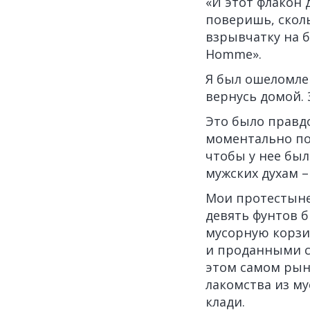
«И этот флакон 
поверишь, скол
взрывчатку на бо
Homme».
Я был ошеломлен
вернусь домой. 
Это было правдо
моментально пол
чтобы у нее был
мужских духам – 
Мои протестыне
девять фунтов 
мусорную корзи
и проданными с
этом самом рын
лакомства из м
клади.