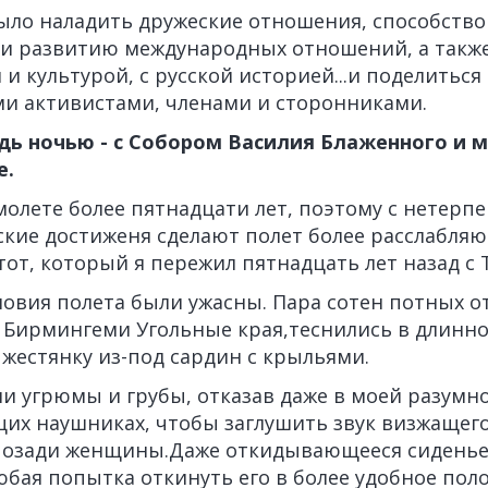
ыло наладить дружеские отношения, способств
 и развитию международных отношений, а такж
й и культурой, с русской историей...и поделиться
и активистами, членами и сторонниками.
ь ночью - с Собором Василия Блаженного и 
е.
амолете более пятнадцати лет, поэтому с нетерп
ские достиженя сделают полет более расслабля
от, который я пережил пятнадцать лет назад с 
ловия полета были ужасны. Пара сотен потных 
 Бирмингеми Угольные края,теснились в длинной
естянку из-под сардин с крыльями.
и угрюмы и грубы, отказав даже в моей разумн
х наушниках, чтобы заглушить звук визжащего
позади женщины.Даже откидывающееся сиденье
юбая попытка откинуть его в более удобное пол