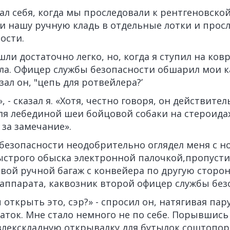
ал себя, когда мы проследовали к рентгеновско
и нашу ручную кладь в отдельные лотки и прос
ости.
ли достаточно легко, но, когда я ступил на ков
ла. Офицер службы безопасности обшарил мои к
азал он, "цепь для ротвейлера?’
, - сказал я. «Хотя, честно говоря, он действите
я лебединой шеи бойцовой собаки на стероидах
 за замечание».
езопасности неодобрительно оглядел меня с но
ыстрого обыска электронной палочкой,пропустил
свой ручной багаж с конвейера по другую сторо
аппарата, каквозник второй офицер службы без
 открыть это, сэр?» - спросил он, натягивая пар
аток. Мне стало немного не по себе. Порывшись
влекскладную открывалку для бутылок соштопоро