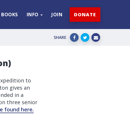
BOOKS
INFO
JOIN
DONATE
SHARE
on)
expedition to
ton gives an
ended in a
n three senior
e found here.