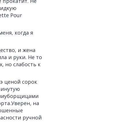
е прокатит. Не
жидкую
ette Pour
еня, когда я
ество, и жена
ла и руки. Не то
, но слабость к
э ценой сорок
винутую
ымиуборщицами
рта.Уверен, на
рошенные
пасности ручной