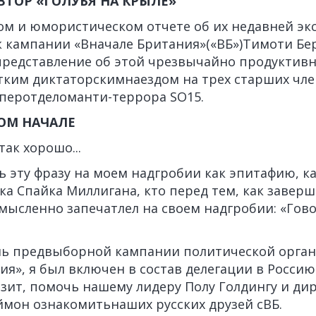
ВТОР «ГОЛУБЯ НА КРЫЛЕ»
ом и юмористическом отчете об их недавней эк
к кампании «Вначале Британия»(«ВБ»)Тимоти Бе
редставление об этой чрезвычайно продуктивно
ким диктаторскимнаездом на трех старших чл
перотделоманти-террора SO15.
МОМ НАЧАЛЕ
так хорошо...
 эту фразу на моем надгробии как эпитафию, к
а Спайка Миллигана, кто перед тем, как заверш
мысленно запечатлел на своем надгробии: «Гово
ль предвыборной кампании политической орга
я», я был включен в состав делегации в Россию
зит, помочь нашему лидеру Полу Голдингу и ди
ймон ознакомитьнаших русских друзей сВБ.