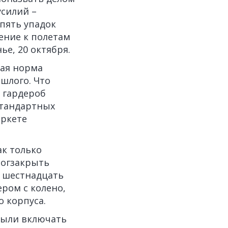
усилий –
пять упадок
ение к полетам
ье, 20 октября.
ная норма
ошлого. Что
й гардероб
стандартных
аркете
ак только
могзакрыть
в шестнадцать
ром с колено,
 корпуса.
были включать