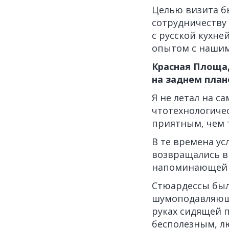
Целью визита б
сотрудничеству
с русской кухне
опытом с нашим
Красная Площад
на заднем план
Я не летал на с
чтотехнологиче
приятным, чем т
В те времена ус
возвращались в
напоминающей ж
Стюардессы был
шумоподавляющи
руках сидящей 
бесполезным, л