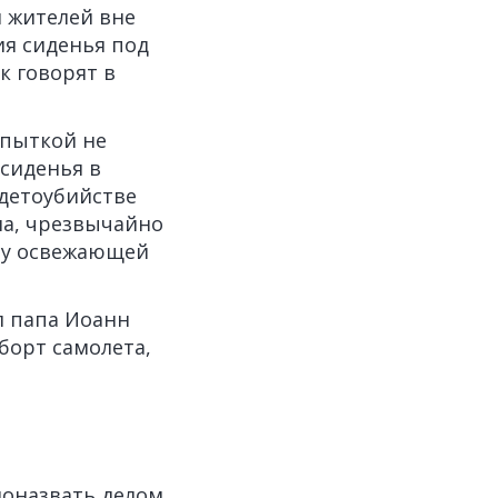
я жителей вне
ия сиденья под
к говорят в
 пыткой не
сиденья в
детоубийстве
на, чрезвычайно
ечу освежающей
ал папа Иоанн
 борт самолета,
ноназвать делом