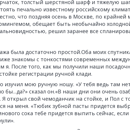
рчаток, толстый шерстяной шарф и тяжелую шап
тоять печально известному российскому климат
стно, что поздняя осень в Москве, по крайней 
рмингемом, обещает быть необычайно холодной.
альновидностью, решил заранее все спланирова
ажа была достаточно простой.Оба моих спутника
лиже знакомы с тонкостями современных межд
м я. После того, как мы получили наши посадоч
стойке регистрации ручной клади.
 изучил мою ручную ношу. «У тебя ведь там нет
ло бы...да?» сказал он.«В наши дни они очень оз
. Я открыл свой чемоданчик на стойке, и Пол с
ся на меня. «Тюбик зубной пасты придется выб
нового сока тебе придется выпить сейчас, если
ули».