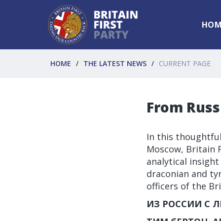
HOM
HOME
THE LATEST NEWS
CURRENT PAGE
From Russi
In this thoughtfu
Moscow, Britain 
analytical insigh
draconian and ty
officers of the Br
ИЗ РОССИИ С 