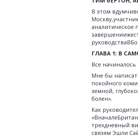
ТИМ бЕРТОН, А
В этом вдумчив
Москву,участни
аналитическое п
завершениижест
руководстваВБо
ГЛАВА 1: В СА
Все начиналось 
Мне бы написать
покойного комик
земной, глубоко
болен».
Как руководите
«ВначалеБритани
трехдневный ви
связям Эшли Са