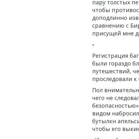
пару толстых пе
чтобы противос
доподлинно изве
сравнению с Би
присущей мне д
-
Регистрация баг
были гораздо б
путешествий, че
проследовали к 
Пол внимательно
чего не следова
безопасностью»
видом набросил
бутылкн апельси
чтобы его выкин