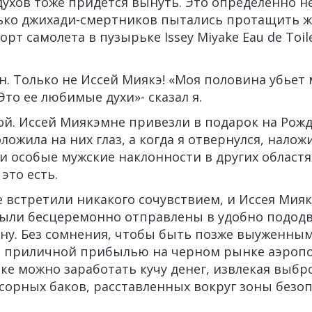
духов тоже придется вынуть. Это определенно н
ько джихади-смертников пытались протащить 
рт самолета в пузырьке Issey Miyake Eau de Toil
. Только не Иссей Миякэ! «Моя половина убьет м
Это ее любимые духи»- сказал я.
й. Иссей Миякэмне привезли в подарок на Рожд
ожила на них глаз, а когда я отвернулся, наложи
и особые мужские наклонности в других областях
это есть.
 встретили никакого сочувствием, и Иссея Мияк
были бесцеремонно отправлены в удобно подод
ну. Без сомнения, чтобы быть позже выуженн
 приличной прибылью на черном рынке аэропо
ке можно заработать кучу денег, извлекая выб
усорных баков, расставленных вокруг зоны безо