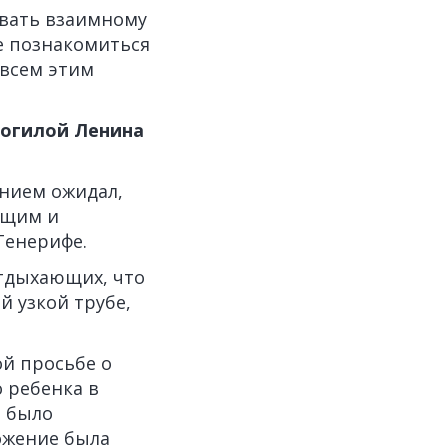
овать взаимному
е познакомиться
 всем этим
могилой Ленина
ением ожидал,
ющим и
Тенерифе.
отдыхающих, что
 узкой трубе,
ой просьбе о
 ребенка в
 было
ожение была