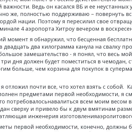
 важности. Ведь он касался ВБ и ее неустанных 
ечно же, полностью поддерживаю – повернуть вс
гордой нации. Поэтому я пересилил свое отвращ
рминале 4 аэропорта Хитроу вечером в воскресен
ий момент я обнаружил, что бесценная бесплат
в двадцать два килограмма канула на свалку пр
большое замешательство - я понял, что весь мо
три дня должен будет поместиться в чемодан, 
гим больше, чем корзина для покупок в суперм
 я отложил почти все, что хотел взять с собой. К
полнен предметами первой необходимости, я с
го потребовалосьнавалиться всем моим весом 
дан сверху и привело бы к двум вмятинам разме
чатляющая инженерия изготовленияаэролитового
еты первой необходимости, конечно, должны 