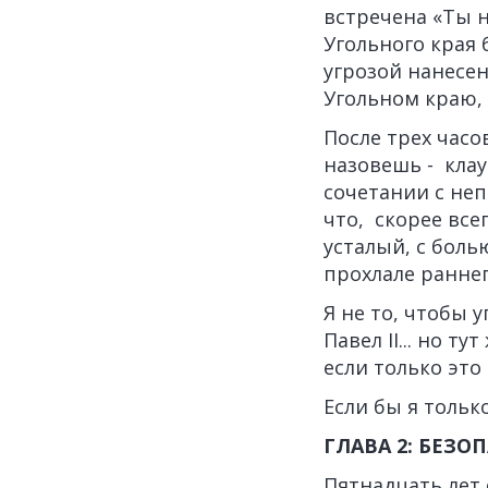
встречена «Ты н
Угольного края 
угрозой нанесен
Угольном краю, 
После трех часо
назовешь - кла
сочетании с не
что, скорее все
усталый, с боль
прохлале раннег
Я не то, чтобы 
Павел II... но т
если только это
Если бы я только
ГЛАВА 2: БЕЗО
Пятнадцать лет