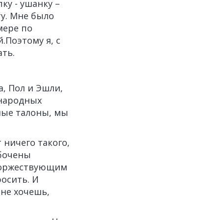
ку - ушанку –
у. Мне было
мере по
Поэтому я, с
ть.
, Пол и Эшли,
ународных
ные талоны, мы
 ничего такого,
абочены
 торжествующим
росить. И
 не хочешь,