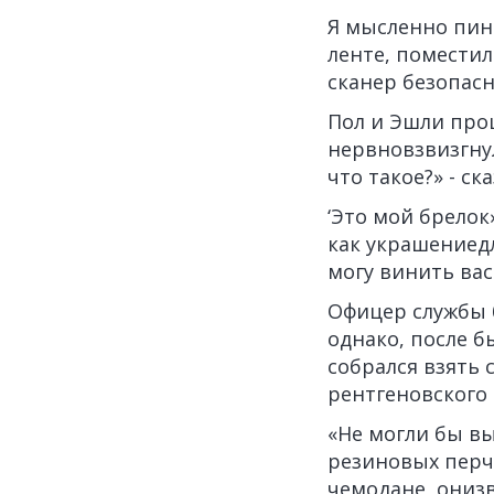
Я мысленно пин
ленте, поместил
сканер безопасн
Пол и Эшли прош
нервновзвизгну
что такое?» - ск
‘Это мой брелок»
как украшениедл
могу винить вас
Офицер службы б
однако, после б
собрался взять 
рентгеновского 
«Не могли бы вы
резиновых перч
чемодане, ониз