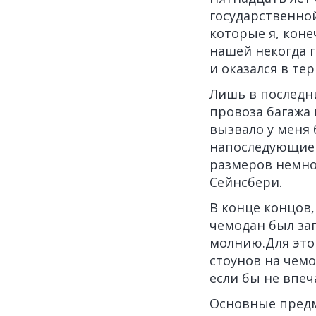
государственной
которые я, кон
нашей некогда 
и оказался в те
Лишь в последн
провоза багажа 
вызвало у меня 
напоследующие 
размеров немно
Сейнсбери.
В конце концов,
чемодан был за
молнию.Для это
стоунов на чемо
если бы не впе
Основные предм