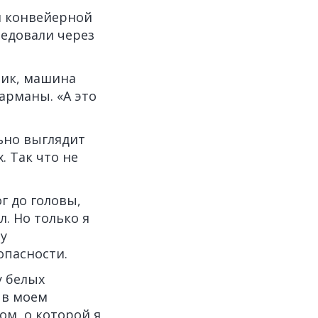
й конвейерной
ледовали через
рик, машина
арманы. «А это
льно выглядит
. Так что не
г до головы,
. Но только я
ну
опасности.
у белых
 в моем
м, о которой я