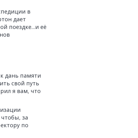
спедиции в
ртон дает
й поездке...и её
енов
ак дань памяти
ить свой путь
рил я вам, что
низации
 чтобы, за
ректору по