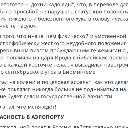
етогоэто – дохни-кадо еды", что, в переводе дл
было просьбой не нарушать статус-кво положен
ия тяжелого и болезненного хука в голову или,ка
«че те насую».
в того, что иначе, чем физической и умственной
устрофобически жесткого,неудобного положения 
прерывным визгом,побуждающим те жемысли о 
го, повлияли на царя Ирода в библейские време
ю в каждой косточке тела, , я высадился навстр
о сентябрьского утра в Бирмингеме.
упал на колени и поцеловал асфальт, как это дел
ут же поклялся никогда больше не подниматься на
 не будет делом государственной важности.
 знал, что меня ждет!
ПАСНОСТЬ В АЭРОПОРТУ
 спустя, мой полет в Россию действительно мож